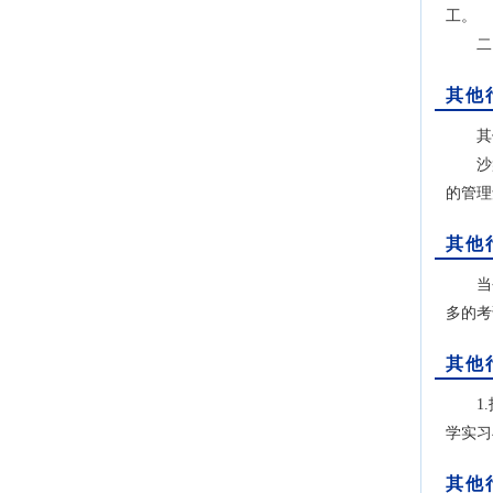
工。
二、获
其他
其他
沙盘模
的管理
其他
当今社
多的考
其他
1.技
学实习
其他