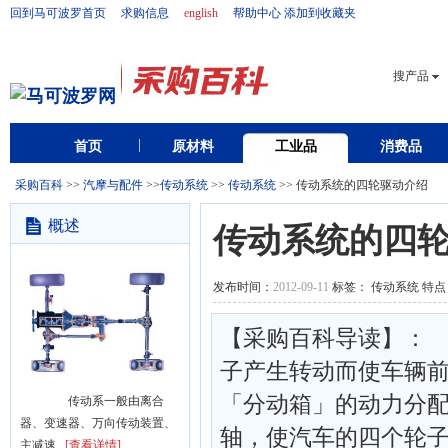
回到马可波罗首页
求购信息
english
帮助中心
添加到收藏夹
搜产品
首页
原材料
工业品
消费品
采购百科
>>
汽摩与配件
>>
传动系统
>>
传动系统
>> 传动系统的四轮驱动介绍
概述
传动系统的四
发布时间：
2012-09-11
标签： 传动系统 特点
【采购百科导读】：
子产生转动而使车辆
「分动箱」的动力分
传动系一般由离合
器、变速器、万向传动装置、
轴，使汽车的四个轮
主减速...
[查看详情]